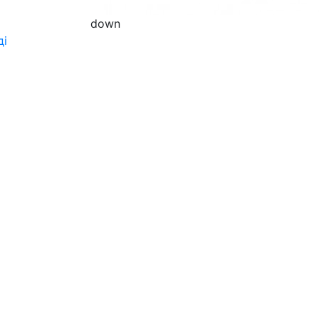
down
ді