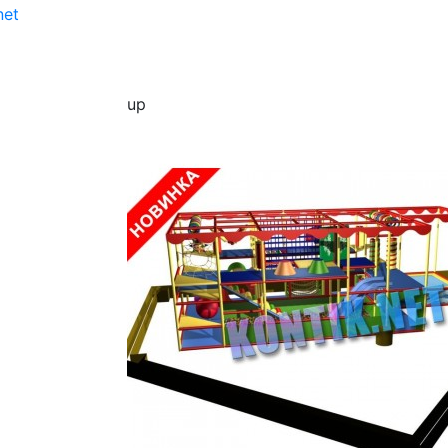
net
up