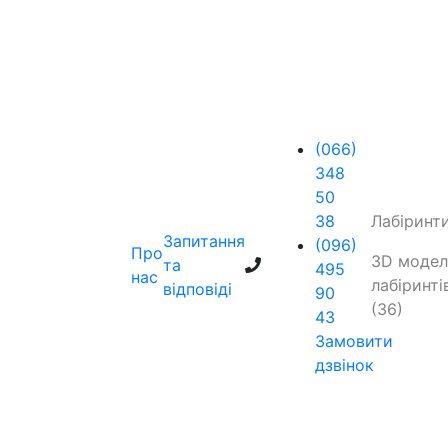
(066)
348
50
38
Лабіринт
Запитання
(096)
Про
3D модел
та
495
нас
лабіринті
відповіді
90
(36)
43
Замовити
дзвінок